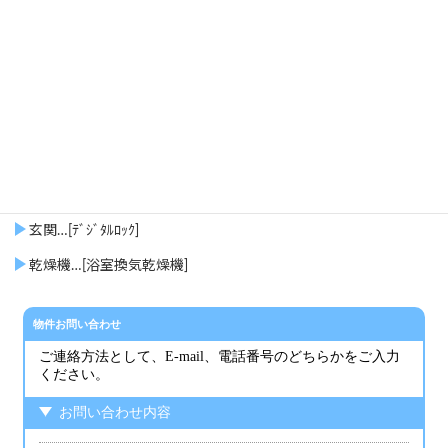
トイレ…[水洗(洋式)･ｳｫｼｭﾚｯﾄ付]
浴室…[バス､ﾄｲﾚ単独(追焚給湯)]
シャワー
ＣＡＴＶ…[対応配線]
洗面台…[ｼｬﾝﾌﾟｰﾄﾞﾚｯｻｰ付]
エアコン
玄関…[ﾃﾞｼﾞﾀﾙﾛｯｸ]
乾燥機…[浴室換気乾燥機]